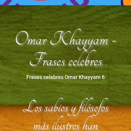
Omar Khayyam -
Frases celebres
Frases celebres Omar Khayyam 6
Los sabios y filósofos
más ilustres han