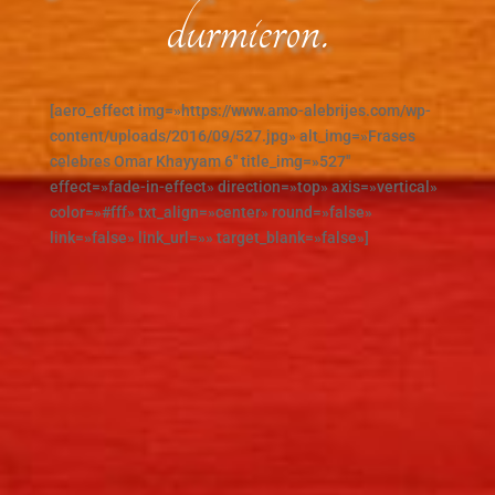
durmieron.
[aero_effect img=»https://www.amo-alebrijes.com/wp-
content/uploads/2016/09/527.jpg» alt_img=»Frases
celebres Omar Khayyam 6″ title_img=»527″
effect=»fade-in-effect» direction=»top» axis=»vertical»
color=»#fff» txt_align=»center» round=»false»
link=»false» link_url=»» target_blank=»false»]