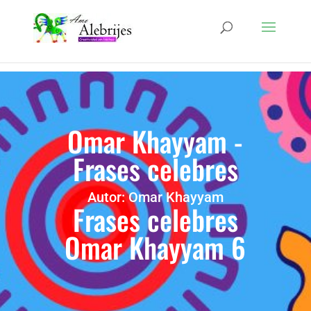
Omar Khayyam -
Frases celebres
Autor: Omar Khayyam
Frases celebres
Omar Khayyam 6