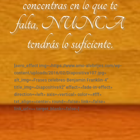
concentras en lo que te
falta, NUNCA
tendrás lo suficiente.
[aero_effect img=»https://www.amo-alebrijes.com/wp-
content/uploads/2016/02/Diapositiva107.jpg»
alt_img=»Frases celebres-Benjamin Franklin-4″
title_img=»Diapositiva92″ effect=»fade-in-effect»
direction=»left» axis=»vertical» color=»#fff»
txt_align=»center» round=»false» link=»false»
link_url=»» target_blank=»false»]