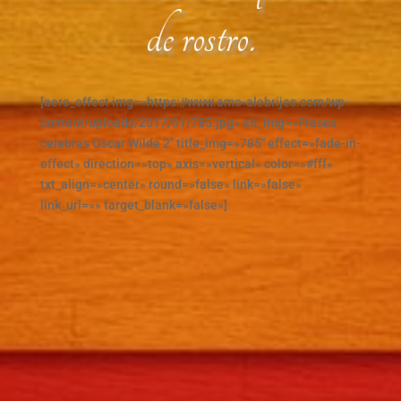
de rostro.
[aero_effect img=»https://www.amo-alebrijes.com/wp-
content/uploads/2017/01/785.jpg» alt_img=»Frases
celebres Oscar Wilde 2″ title_img=»785″ effect=»fade-in-
effect» direction=»top» axis=»vertical» color=»#fff»
txt_align=»center» round=»false» link=»false»
link_url=»» target_blank=»false»]