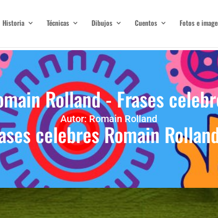
Historia
Técnicas
Dibujos
Cuentos
Fotos e image
omain Rolland - Frases celebr
Autor: Romain Rolland
ases celebres Romain Rollan