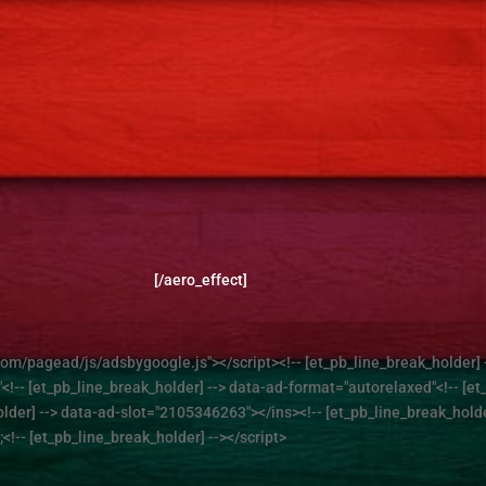
[/aero_effect]
om/pagead/js/adsbygoogle.js"></script><!-- [et_pb_line_break_holder] 
"<!-- [et_pb_line_break_holder] --> data-ad-format="autorelaxed"<!-- [et
er] --> data-ad-slot="2105346263"></ins><!-- [et_pb_line_break_holder]
<!-- [et_pb_line_break_holder] --></script>