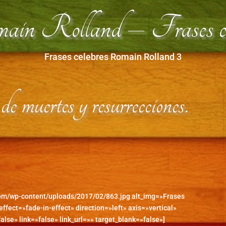
n Rolland – Frases ce
Frases celebres Romain Rolland 3
de muertes y resurrecciones.
com/wp-content/uploads/2017/02/863.jpg alt_img=»Frases
ffect=»fade-in-effect» direction=»left» axis=»vertical»
alse» link=»false» link_url=»» target_blank=»false»]