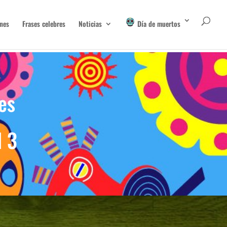
nes
Frases celebres
Noticias
Día de muertos
es
d 3