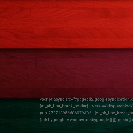
<script async src="//pagead2.googlesyndication.c
[et_pb_line_break_holder] --> style="display:block
pub-2727189566860793"<!-- [et_pb_line_break_hold
(adsbygoogle = window.adsbygoogle || []).push({});