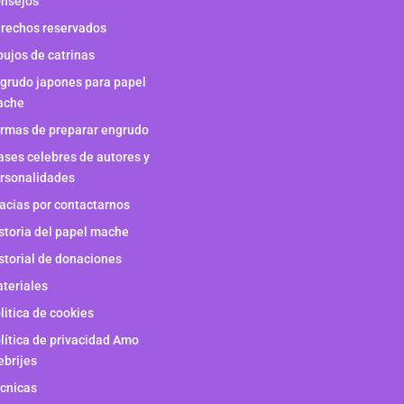
nsejos
rechos reservados
bujos de catrinas
grudo japones para papel
ache
rmas de preparar engrudo
ases celebres de autores y
rsonalidades
acias por contactarnos
storia del papel mache
storial de donaciones
teriales
litica de cookies
lítica de privacidad Amo
ebrijes
cnicas