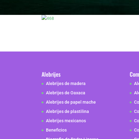
Alebrijes
Como
Alebrijes de madera
Al
Alebrijes de Oaxaca
Al
Alebrijes de papel mache
Co
Alebrijes de plastilina
Co
Alebrijes mexicanos
Co
Beneficios
Co