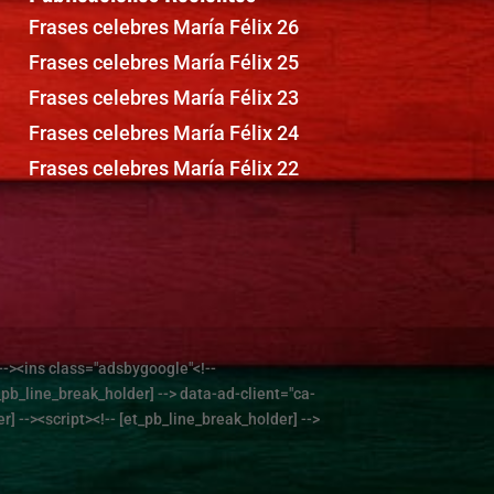
Frases celebres María Félix 26
Frases celebres María Félix 25
Frases celebres María Félix 23
Frases celebres María Félix 24
Frases celebres María Félix 22
--><ins class="adsbygoogle"<!--
_pb_line_break_holder] --> data-ad-client="ca-
 --><script><!-- [et_pb_line_break_holder] -->