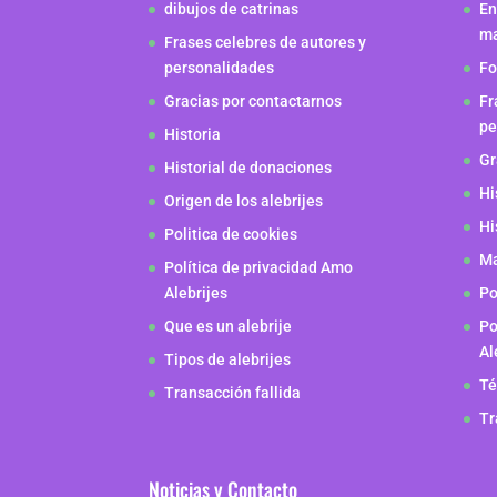
dibujos de catrinas
En
m
Frases celebres de autores y
personalidades
Fo
Gracias por contactarnos
Fr
pe
Historia
Gr
Historial de donaciones
Hi
Origen de los alebrijes
Hi
Politica de cookies
Ma
Política de privacidad Amo
Alebrijes
Po
Que es un alebrije
Po
Al
Tipos de alebrijes
Té
Transacción fallida
Tr
Noticias y Contacto