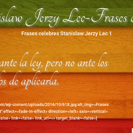
slaw Jerzy Lec-Frases ce
Frases celebres Stanislaw Jerzy Lec 1
nte la ley, pero no ante los
s de aplicarla.
com/wp-content/uploads/2016/10/618.jpg alt_img=»Frases
″ effect=»fade-in-effect» direction=»left» axis=»vertical»
alse» link=»false» link_url=»» target_blank=»false»]