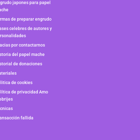
grudo japones para papel
ache
rmas de preparar engrudo
ases celebres de autores y
rsonalidades
acias por contactarnos
storia del papel mache
storial de donaciones
teriales
litica de cookies
lítica de privacidad Amo
ebrijes
cnicas
ansacción fallida