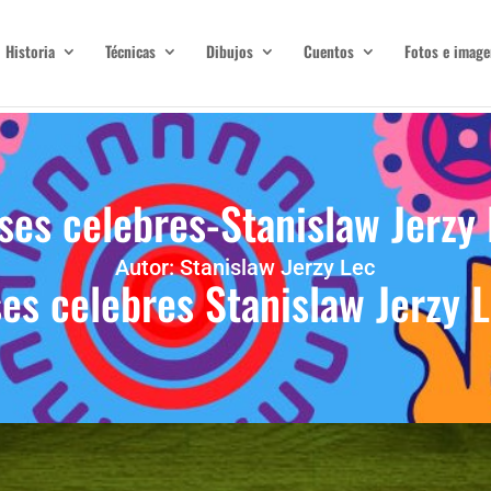
Historia
Técnicas
Dibujos
Cuentos
Fotos e image
ses celebres-Stanislaw Jerzy
Autor: Stanislaw Jerzy Lec
ses celebres Stanislaw Jerzy L