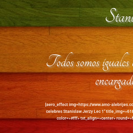
Stani
Todos somos iguales a
encargado
[aero_effect img=https://www.amo-alebrijes.
celebres Stanislaw Jerzy Lec 1″ title_img=»618
color=»#fff» txt_align=»center» round=»f