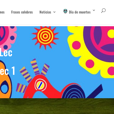
nes
Frases celebres
Noticias
Día de muertos
 Lec
ec 1