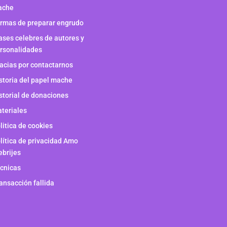
ache
rmas de preparar engrudo
ases celebres de autores y
rsonalidades
acias por contactarnos
storia del papel mache
storial de donaciones
teriales
litica de cookies
lítica de privacidad Amo
ebrijes
cnicas
ansacción fallida