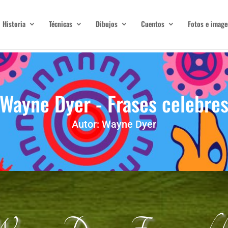
Historia
Técnicas
Dibujos
Cuentos
Fotos e image
Wayne Dyer - Frases celebre
Autor: Wayne Dyer