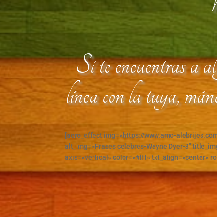
Wa
Si te encuentras a a
línea con la tuya, mán
[aero_effect img=»https://www.amo-alebrijes.co
alt_img=»Frases celebres-Wayne Dyer-3″ title_img
axis=»vertical» color=»#fff» txt_align=»center» r