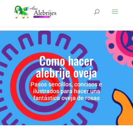
Como hacer
alebrije oveja
Pasos sencillos, concisos e
ilustrados para hacer una
fantástica oveja de rosas