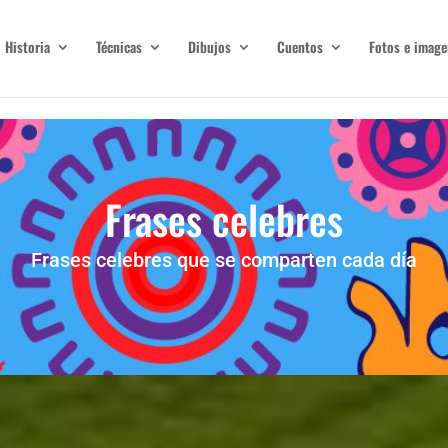
Historia
Técnicas
Dibujos
Cuentos
Fotos e image
Frases celebres
Frases celebres que se comparten cada día