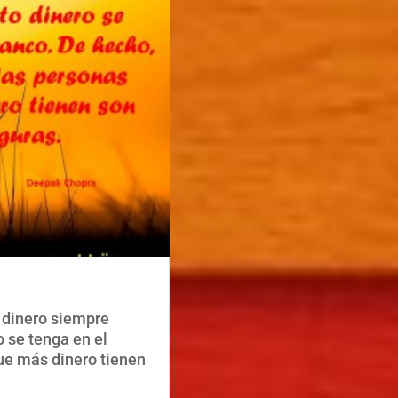
 dinero siempre
o se tenga en el
ue más dinero tienen