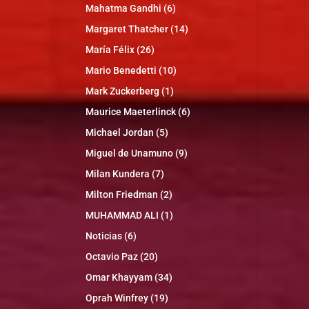
Mahatma Gandhi
(6)
Margaret Thatcher
(14)
María Félix
(26)
Mario Benedetti
(10)
Mark Zuckerberg
(1)
Maurice Maeterlinck
(6)
Michael Jordan
(5)
Miguel de Unamuno
(9)
Milan Kundera
(7)
Milton Friedman
(2)
MUHAMMAD ALI
(1)
Noticias
(6)
Octavio Paz
(20)
Omar Khayyam
(34)
Oprah Winfrey
(19)