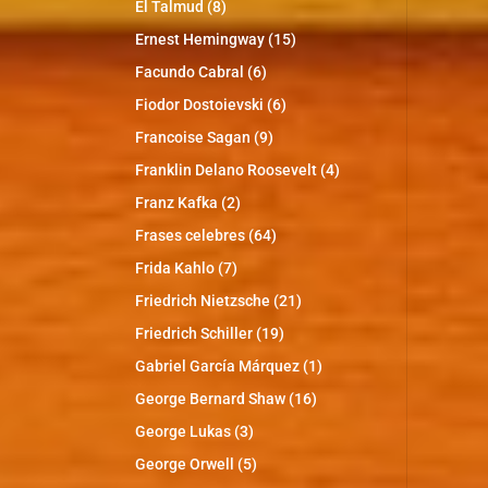
El Talmud
(8)
Ernest Hemingway
(15)
Facundo Cabral
(6)
Fiodor Dostoievski
(6)
Francoise Sagan
(9)
Franklin Delano Roosevelt
(4)
Franz Kafka
(2)
Frases celebres
(64)
Frida Kahlo
(7)
Friedrich Nietzsche
(21)
Friedrich Schiller
(19)
Gabriel García Márquez
(1)
George Bernard Shaw
(16)
George Lukas
(3)
George Orwell
(5)