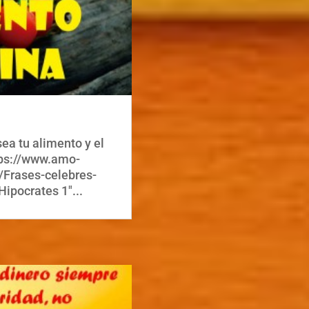
ea tu alimento y el
tps://www.amo-
/Frases-celebres-
ipocrates 1"...