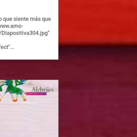
o que siente más que
//www.amo-
Diapositiva304.jpg"
ect"...