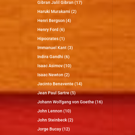
Gibran Jalil Gibran
(17)
Haruki Murakami
(2)
Henri Bergson
(4)
Henry Ford
(6)
Hipocrates
(1)
Immanuel Kant
(3)
Indira Gandhi
(6)
Isaac Asimov
(10)
Isaac Newton
(2)
Jacinto Benavente
(14)
Jean Paul Sartre
(5)
Johann Wolfgang von Goethe
(16)
John Lennon
(10)
John Steinbeck
(2)
Jorge Bucay
(12)