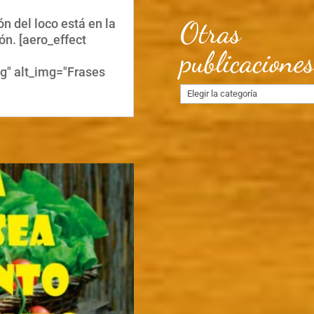
Otras
n del loco está en la
ón. [aero_effect
publicacione
g" alt_img="Frases
Otras
publicaciones