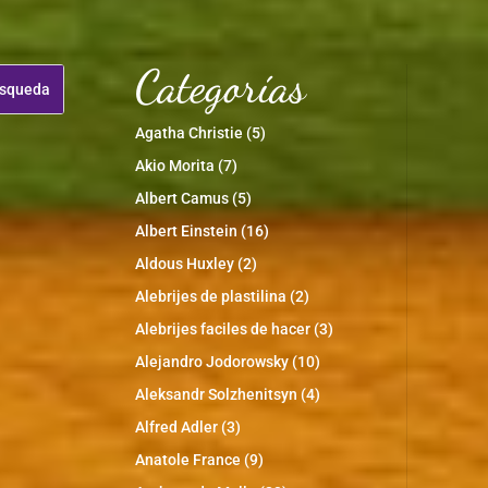
Categorías
Agatha Christie
(5)
Akio Morita
(7)
Albert Camus
(5)
Albert Einstein
(16)
Aldous Huxley
(2)
Alebrijes de plastilina
(2)
Alebrijes faciles de hacer
(3)
Alejandro Jodorowsky
(10)
Aleksandr Solzhenitsyn
(4)
Alfred Adler
(3)
Anatole France
(9)