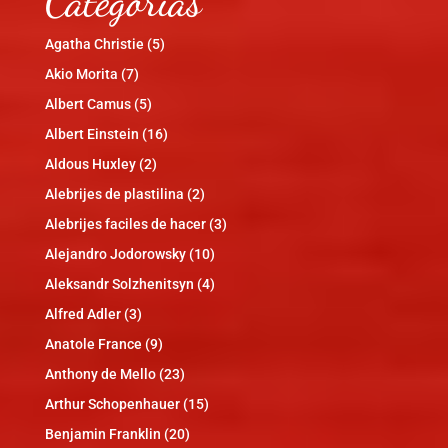
Categorías
Agatha Christie
(5)
Akio Morita
(7)
Albert Camus
(5)
Albert Einstein
(16)
Aldous Huxley
(2)
Alebrijes de plastilina
(2)
Alebrijes faciles de hacer
(3)
Alejandro Jodorowsky
(10)
Aleksandr Solzhenitsyn
(4)
Alfred Adler
(3)
Anatole France
(9)
Anthony de Mello
(23)
Arthur Schopenhauer
(15)
Benjamin Franklin
(20)