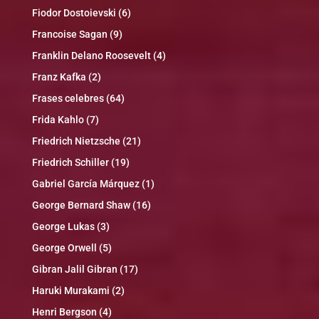
Fiodor Dostoievski
(6)
Francoise Sagan
(9)
Franklin Delano Roosevelt
(4)
Franz Kafka
(2)
Frases celebres
(64)
Frida Kahlo
(7)
Friedrich Nietzsche
(21)
Friedrich Schiller
(19)
Gabriel García Márquez
(1)
George Bernard Shaw
(16)
George Lukas
(3)
George Orwell
(5)
Gibran Jalil Gibran
(17)
Haruki Murakami
(2)
Henri Bergson
(4)