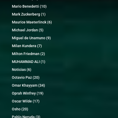
Mario Benedetti
(10)
Mark Zuckerberg
(1)
Maurice Maeterlinck
(6)
Michael Jordan
(5)
Miguel de Unamuno
(9)
Milan Kundera
(7)
Milton Friedman
(2)
MUHAMMAD ALI
(1)
Noticias
(6)
Octavio Paz
(20)
Omar Khayyam
(34)
Oprah Winfrey
(19)
Oscar Wilde
(17)
Osho
(20)
Pablo Neruda
(3)