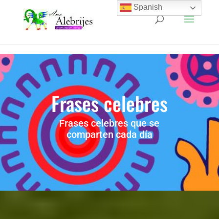
Spanish
Frases celebres
Frases celebres que se
comparten cada día