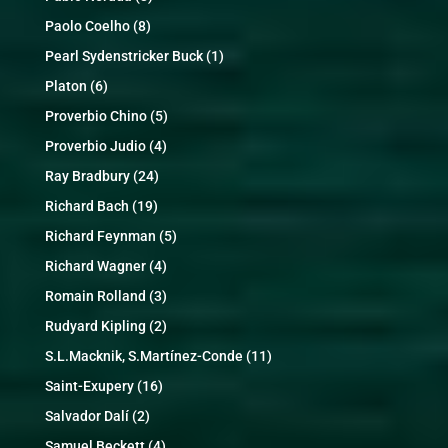
Paolo Coelho
(8)
Pearl Sydenstricker Buck
(1)
Platon
(6)
Proverbio Chino
(5)
Proverbio Judio
(4)
Ray Bradbury
(24)
Richard Bach
(19)
Richard Feynman
(5)
Richard Wagner
(4)
Romain Rolland
(3)
Rudyard Kipling
(2)
S.L.Macknik, S.Martínez-Conde
(11)
Saint-Exupery
(16)
Salvador Dalí
(2)
Samuel Beckett
(4)