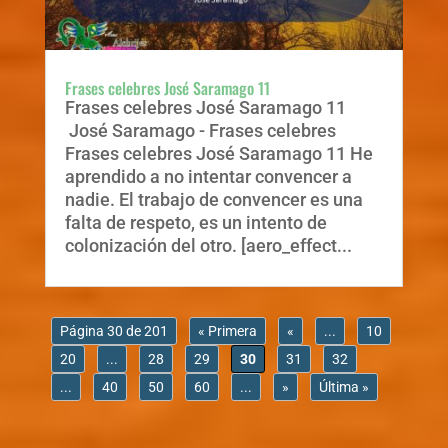
Frases celebres José Saramago 11
Frases celebres José Saramago 11
José Saramago - Frases celebres
Frases celebres José Saramago 11 He
aprendido a no intentar convencer a
nadie. El trabajo de convencer es una
falta de respeto, es un intento de
colonización del otro. [aero_effect...
Página 30 de 201
« Primera
«
...
10
20
...
28
29
30
31
32
...
40
50
60
...
»
Última »