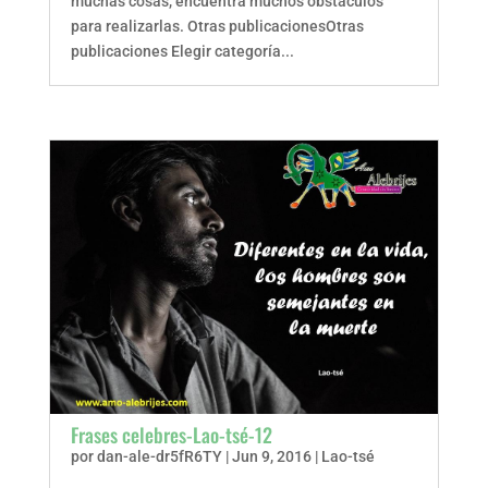
muchas cosas, encuentra muchos obstáculos
para realizarlas. Otras publicacionesOtras
publicaciones Elegir categoría...
Frases celebres-Lao-tsé-12
por
dan-ale-dr5fR6TY
|
Jun 9, 2016
|
Lao-tsé