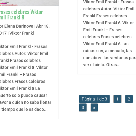
Viktor Emil Frankl - Frases
celebres Autor: Viktor Emil
rases celebres Viktor
mil Frankl 8
Frankl Frases celebres
Viktor Emil Frankl 6 Viktor
or
Elena Barinova
|
Abr 18,
Emil Frankl – Frases
017
|
Viktor Frankl
celebres Frases celebres
Viktor Emil Frankl 6 Las
iktor Emil Frankl - Frases
ruinas son, a menudo, las
elebres Autor: Viktor Emil
que abren las ventanas par
rankl Frases celebres
ver el cielo. Otras...
iktor Emil Frankl 8 Viktor
mil Frankl – Frases
elebres Frases celebres
iktor Emil Frankl 8 La
uerte solo puede causar
Página 1 de 3
1
2
avor a quien no sabe llenar
3
»
l tiempo que le es dado...