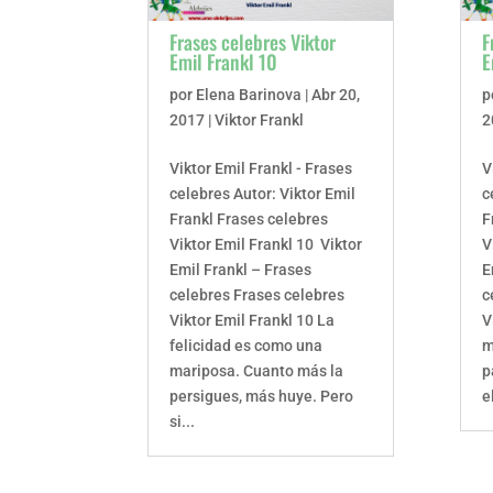
Frases celebres Viktor
F
Emil Frankl 10
E
por
Elena Barinova
|
Abr 20,
p
2017
|
Viktor Frankl
2
Viktor Emil Frankl - Frases
V
celebres Autor: Viktor Emil
c
Frankl Frases celebres
F
Viktor Emil Frankl 10 Viktor
V
Emil Frankl – Frases
E
celebres Frases celebres
c
Viktor Emil Frankl 10 La
V
felicidad es como una
m
mariposa. Cuanto más la
p
persigues, más huye. Pero
e
si...