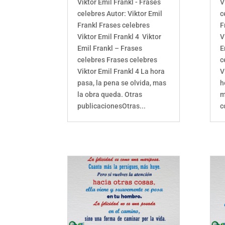
Viktor Emil Frankl - Frases
V
celebres Autor: Viktor Emil
c
Frankl Frases celebres
F
Viktor Emil Frankl 4 Viktor
V
Emil Frankl – Frases
E
celebres Frases celebres
c
Viktor Emil Frankl 4 La hora
V
pasa, la pena se olvida, mas
h
la obra queda. Otras
m
publicacionesOtras...
c