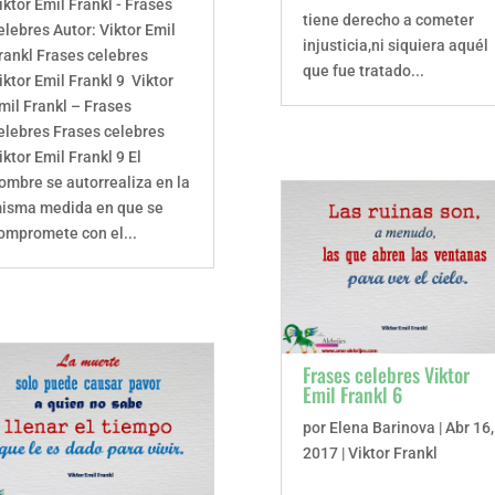
iktor Emil Frankl - Frases
tiene derecho a cometer
elebres Autor: Viktor Emil
injusticia,ni siquiera aquél
rankl Frases celebres
que fue tratado...
iktor Emil Frankl 9 Viktor
mil Frankl – Frases
elebres Frases celebres
iktor Emil Frankl 9 El
ombre se autorrealiza en la
isma medida en que se
ompromete con el...
Frases celebres Viktor
Emil Frankl 6
por
Elena Barinova
|
Abr 16,
2017
|
Viktor Frankl