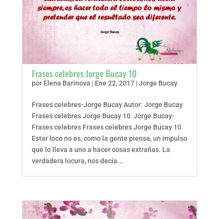
Frases celebres Jorge Bucay 10
por
Elena Barinova
|
Ene 22, 2017
|
Jorge Bucay
Frases celebres-Jorge Bucay Autor: Jorge Bucay
Frases celebres Jorge Bucay 10 Jorge Bucay-
Frases celebres Frases celebres Jorge Bucay 10
Estar loco no es, como la gente piensa, un impulso
que lo lleva a uno a hacer cosas extrañas. La
verdadera locura, nos decía...