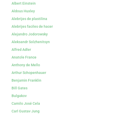
Albert Einstein
Aldous Huxley
Alebrijes de plastilina
Alebrijes faciles de hacer
Alejandro Jodorowsky
Aleksandr Solzhenitsyn
Alfred Adler
Anatole France
Anthony de Mello
Arthur Schopenhauer
Benjamin Franklin
Bill Gates
Bulgakov
Camilo José Cela
Carl Gustav Jung