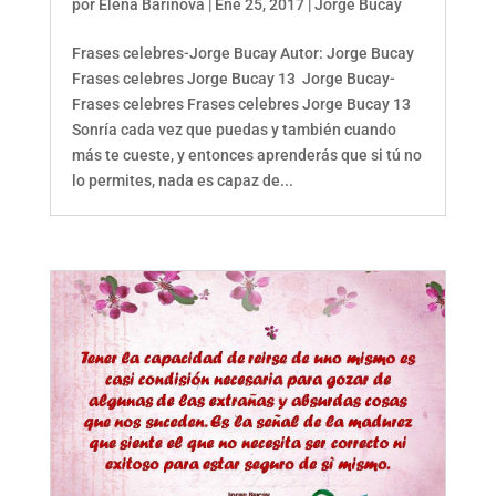
por
Elena Barinova
|
Ene 25, 2017
|
Jorge Bucay
Frases celebres-Jorge Bucay Autor: Jorge Bucay
Frases celebres Jorge Bucay 13 Jorge Bucay-
Frases celebres Frases celebres Jorge Bucay 13
Sonría cada vez que puedas y también cuando
más te cueste, y entonces aprenderás que si tú no
lo permites, nada es capaz de...