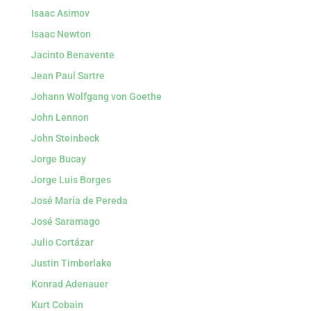
Isaac Asimov
Isaac Newton
Jacinto Benavente
Jean Paul Sartre
Johann Wolfgang von Goethe
John Lennon
John Steinbeck
Jorge Bucay
Jorge Luis Borges
José María de Pereda
José Saramago
Julio Cortázar
Justin Timberlake
Konrad Adenauer
Kurt Cobain