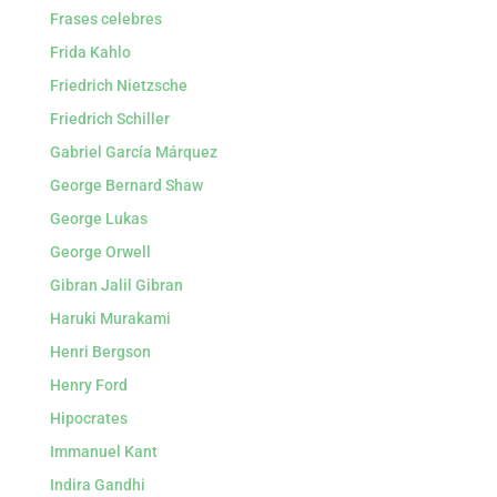
Frases celebres
Frida Kahlo
Friedrich Nietzsche
Friedrich Schiller
Gabriel García Márquez
George Bernard Shaw
George Lukas
George Orwell
Gibran Jalil Gibran
Haruki Murakami
Henri Bergson
Henry Ford
Hipocrates
Immanuel Kant
Indira Gandhi