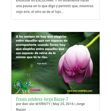
Escuchar es ESCUCHAR. Y no solamente hacer
una pausa en lo que digo y permitir que, mientras
cojo aire, el otro se de el lujo...
Frases celebres-Jorge Bucay-7
por
dan-ale-dr5fR6TY
|
May 25, 2016
|
Jorge
Bucay