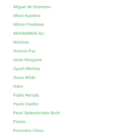
Miguel de Unamuno
Milan Kundera
Milton Friedman
MUHAMMAD ALI
Noticias
Octavio Paz
Omar Khayyam
Oprah Winfrey
Oscar Wilde
Osho
Pablo Neruda
Paolo Coelho
Pearl Sydenstricker Buck
Platon
Proverbio Chino