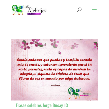
Frases celebres Jorge Bucay 13