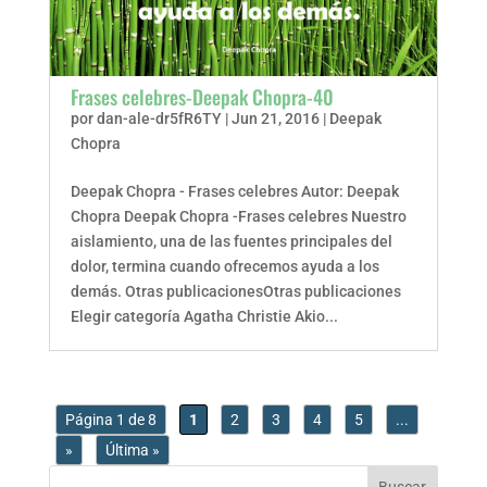
Frases celebres-Deepak Chopra-40
por
dan-ale-dr5fR6TY
|
Jun 21, 2016
|
Deepak
Chopra
Deepak Chopra - Frases celebres Autor: Deepak
Chopra Deepak Chopra -Frases celebres Nuestro
aislamiento, una de las fuentes principales del
dolor, termina cuando ofrecemos ayuda a los
demás. Otras publicacionesOtras publicaciones
Elegir categoría Agatha Christie Akio...
Página 1 de 8
1
2
3
4
5
...
»
Última »