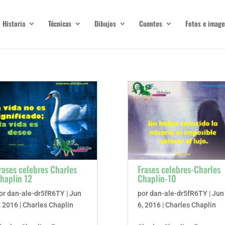
Historia
Técnicas
Dibujos
Cuentos
Fotos e image
rases celebres Charles
Frases celebres-Charles
haplin 12
Chaplin-10
or
dan-ale-dr5fR6TY
|
Jun
por
dan-ale-dr5fR6TY
|
Jun
, 2016
|
Charles Chaplin
6, 2016
|
Charles Chaplin