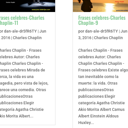
rases celebres-Charles
Frases celebres-Charles
haplin-11
Chaplin-9
or
dan-ale-dr5fR6TY
|
Jun
por
dan-ale-dr5fR6TY
|
Jun
, 2016
|
Charles Chaplin
3, 2016
|
Charles Chaplin
harles Chaplin - Frases
Charles Chaplin - Frases
elebres Autor: Charles
celebres Autor: Charles
haplin Charles Chaplin -
Chaplin Charles Chaplin -
rases celebres Mirada de
Frases celebres Existe alg
erca, la vida es una
tan inevitable como la
ragedia, pero vista de lejos,
muerte: la vida. Otras
arece una comedia. Otras
publicacionesOtras
ublicacionesOtras
publicaciones Elegir
ublicaciones Elegir
categoría Agatha Christie
ategoría Agatha Christie
Akio Morita Albert Camus
kio Morita Albert...
Albert Einstein Aldous
Huxley...