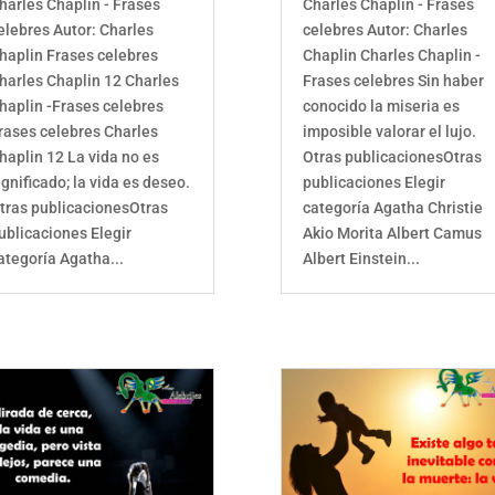
harles Chaplin - Frases
Charles Chaplin - Frases
elebres Autor: Charles
celebres Autor: Charles
haplin Frases celebres
Chaplin Charles Chaplin -
harles Chaplin 12 Charles
Frases celebres Sin haber
haplin -Frases celebres
conocido la miseria es
rases celebres Charles
imposible valorar el lujo.
haplin 12 La vida no es
Otras publicacionesOtras
ignificado; la vida es deseo.
publicaciones Elegir
tras publicacionesOtras
categoría Agatha Christie
ublicaciones Elegir
Akio Morita Albert Camus
ategoría Agatha...
Albert Einstein...