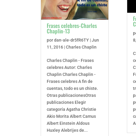
F
C
Frases celebres-Charles
Chaplin-13
p
por
dan-ale-dr5fR6TY
|
Jun
8
11, 2016
|
Charles Chaplin
C
Charles Chaplin - Frases
c
celebres Autor: Charles
C
Chaplin Charles Chaplin -
F
Frases celebres A fin de
c
cuentas, todo es un chiste.
t
Otras publicacionesOtras
p
publicaciones Elegir
p
categoría Agatha Christie
p
Akio Morita Albert Camus
c
Albert Einstein Aldous
A
Huxley Alebrijes de...