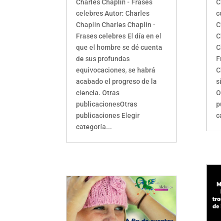
Charles Chaplin - Frases
C
celebres Autor: Charles
c
Chaplin Charles Chaplin -
C
Frases celebres El día en el
C
que el hombre se dé cuenta
C
de sus profundas
F
equivocaciones, se habrá
C
acabado el progreso de la
s
ciencia. Otras
O
publicacionesOtras
p
publicaciones Elegir
c
categoría...