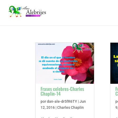
Frases celebres-Charles
F
Chaplin-14
C
por
dan-ale-dr5fR6TY
|
Jun
p
12, 2016
|
Charles Chaplin
9