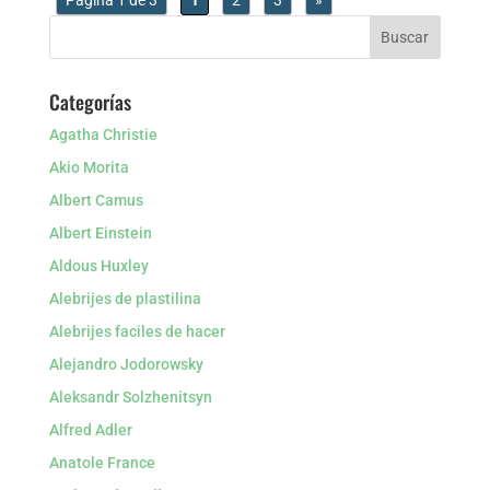
Página 1 de 3
1
2
3
»
Categorías
Agatha Christie
Akio Morita
Albert Camus
Albert Einstein
Aldous Huxley
Alebrijes de plastilina
Alebrijes faciles de hacer
Alejandro Jodorowsky
Aleksandr Solzhenitsyn
Alfred Adler
Anatole France