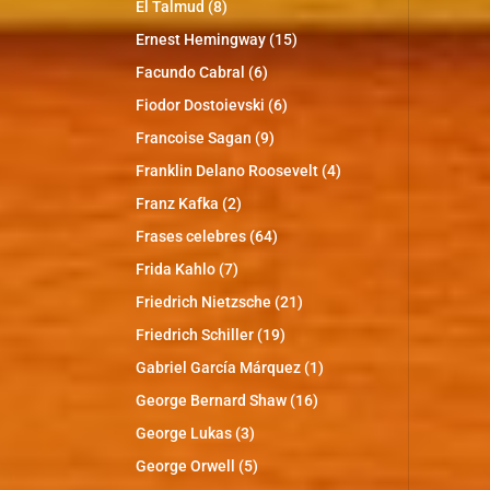
El Talmud
(8)
Ernest Hemingway
(15)
Facundo Cabral
(6)
Fiodor Dostoievski
(6)
Francoise Sagan
(9)
Franklin Delano Roosevelt
(4)
Franz Kafka
(2)
Frases celebres
(64)
Frida Kahlo
(7)
Friedrich Nietzsche
(21)
Friedrich Schiller
(19)
Gabriel García Márquez
(1)
George Bernard Shaw
(16)
George Lukas
(3)
George Orwell
(5)