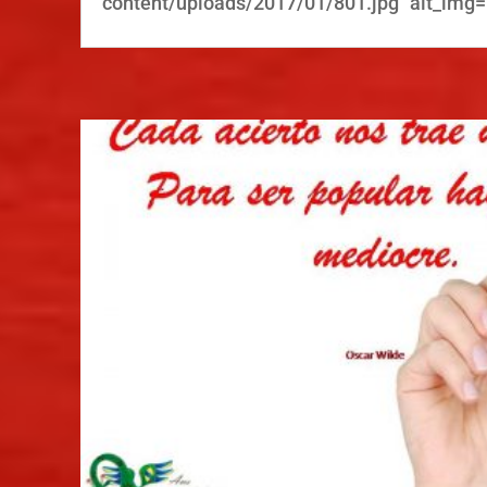
content/uploads/2017/01/801.jpg" alt_img="