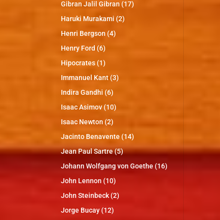
Gibran Jalil Gibran
(17)
Haruki Murakami
(2)
Henri Bergson
(4)
Henry Ford
(6)
Hipocrates
(1)
Immanuel Kant
(3)
Indira Gandhi
(6)
Isaac Asimov
(10)
Isaac Newton
(2)
Jacinto Benavente
(14)
Jean Paul Sartre
(5)
Johann Wolfgang von Goethe
(16)
John Lennon
(10)
John Steinbeck
(2)
Jorge Bucay
(12)