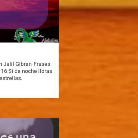
n Jalil Gibran-Frases
 16 Si de noche lloras
estrellas.