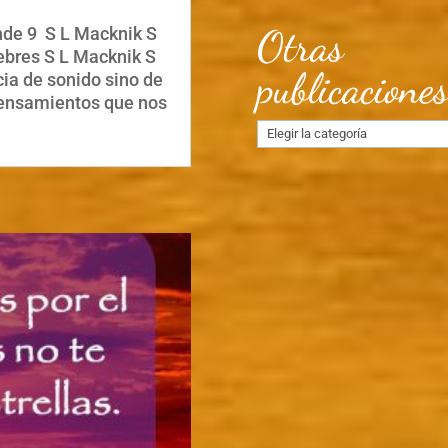
Otras
nde 9 S L Macknik S
ebres S L Macknik S
publicacione
cia de sonido sino de
pensamientos que nos
Otras
publicaciones