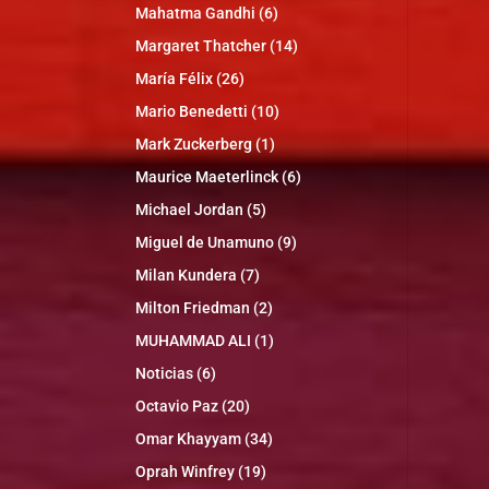
Mahatma Gandhi
(6)
Margaret Thatcher
(14)
María Félix
(26)
Mario Benedetti
(10)
Mark Zuckerberg
(1)
Maurice Maeterlinck
(6)
Michael Jordan
(5)
Miguel de Unamuno
(9)
Milan Kundera
(7)
Milton Friedman
(2)
MUHAMMAD ALI
(1)
Noticias
(6)
Octavio Paz
(20)
Omar Khayyam
(34)
Oprah Winfrey
(19)