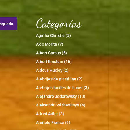
Categorías
Agatha Christie
(5)
Akio Morita
(7)
Albert Camus
(5)
Albert Einstein
(16)
Aldous Huxley
(2)
Alebrijes de plastilina
(2)
Alebrijes faciles de hacer
(3)
Alejandro Jodorowsky
(10)
Aleksandr Solzhenitsyn
(4)
Alfred Adler
(3)
Anatole France
(9)