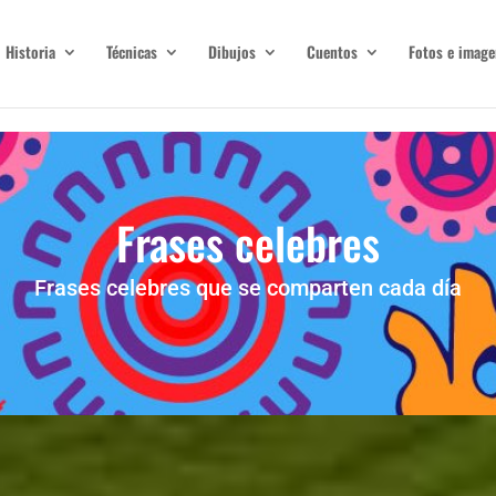
Historia
Técnicas
Dibujos
Cuentos
Fotos e image
Frases celebres
Frases celebres que se comparten cada día