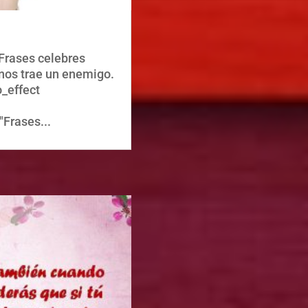
-Frases celebres
 nos trae un enemigo.
o_effect
Frases...