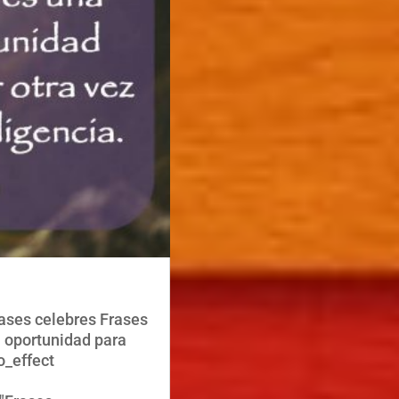
rases celebres Frases
n oportunidad para
o_effect