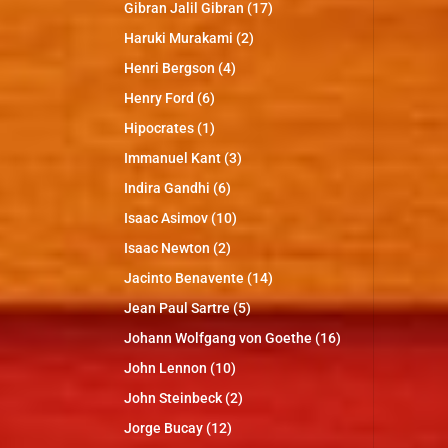
Gibran Jalil Gibran
(17)
Haruki Murakami
(2)
Henri Bergson
(4)
Henry Ford
(6)
Hipocrates
(1)
Immanuel Kant
(3)
Indira Gandhi
(6)
Isaac Asimov
(10)
Isaac Newton
(2)
Jacinto Benavente
(14)
Jean Paul Sartre
(5)
Johann Wolfgang von Goethe
(16)
John Lennon
(10)
John Steinbeck
(2)
Jorge Bucay
(12)