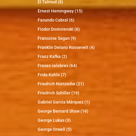
El Talmud
(8)
Ernest Hemingway
(15)
Facundo Cabral
(6)
Fiodor Dostoievski
(6)
Francoise Sagan
(9)
Franklin Delano Roosevelt
(4)
Franz Kafka
(2)
Frases celebres
(64)
Frida Kahlo
(7)
Friedrich Nietzsche
(21)
Friedrich Schiller
(19)
Gabriel García Márquez
(1)
George Bernard Shaw
(16)
George Lukas
(3)
George Orwell
(5)