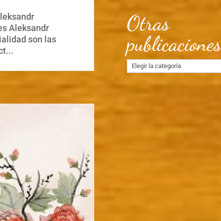
Otras
Aleksandr
es Aleksandr
publicacione
ialidad son las
t...
Otras
publicaciones