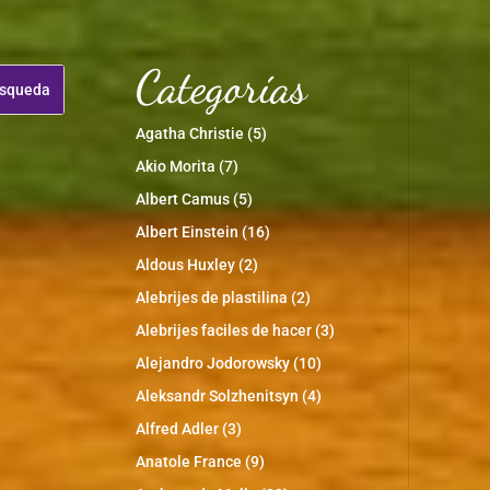
Categorías
Agatha Christie
(5)
Akio Morita
(7)
Albert Camus
(5)
Albert Einstein
(16)
Aldous Huxley
(2)
Alebrijes de plastilina
(2)
Alebrijes faciles de hacer
(3)
Alejandro Jodorowsky
(10)
Aleksandr Solzhenitsyn
(4)
Alfred Adler
(3)
Anatole France
(9)