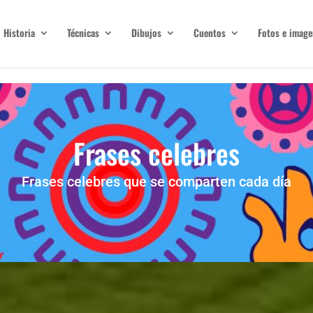
Historia
Técnicas
Dibujos
Cuentos
Fotos e image
Frases celebres
Frases celebres que se comparten cada día