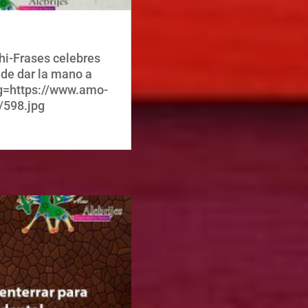
hi-Frases celebres
ede dar la mano a
img=https://www.amo-
/598.jpg