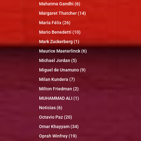
Mahatma Gandhi
(6)
Margaret Thatcher
(14)
María Félix
(26)
Mario Benedetti
(10)
Mark Zuckerberg
(1)
Maurice Maeterlinck
(6)
Michael Jordan
(5)
Miguel de Unamuno
(9)
Milan Kundera
(7)
Milton Friedman
(2)
MUHAMMAD ALI
(1)
Noticias
(6)
Octavio Paz
(20)
Omar Khayyam
(34)
Oprah Winfrey
(19)