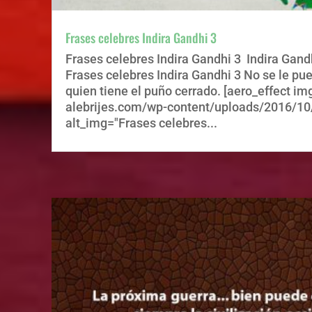
Frases celebres Indira Gandhi 3
Frases celebres Indira Gandhi 3 Indira Gand
Frases celebres Indira Gandhi 3 No se le pu
quien tiene el puño cerrado. [aero_effect 
alebrijes.com/wp-content/uploads/2016/10
alt_img="Frases celebres...