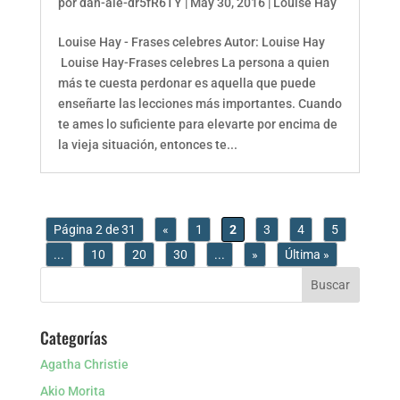
por
dan-ale-dr5fR6TY
|
May 30, 2016
|
Louise Hay
Louise Hay - Frases celebres Autor: Louise Hay
Louise Hay-Frases celebres La persona a quien
más te cuesta perdonar es aquella que puede
enseñarte las lecciones más importantes. Cuando
te ames lo suficiente para elevarte por encima de
la vieja situación, entonces te...
Página 2 de 31
«
1
2
3
4
5
...
10
20
30
...
»
Última »
Categorías
Agatha Christie
Akio Morita