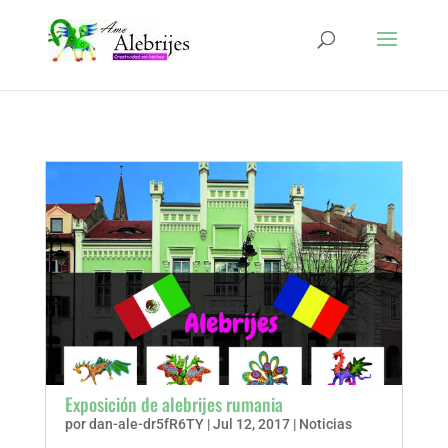
Exposición de alebrijes rumania
por
dan-ale-dr5fR6TY
|
Jul 12, 2017
|
Noticias