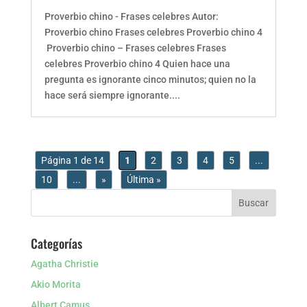
Proverbio chino - Frases celebres Autor:
Proverbio chino Frases celebres Proverbio chino 4
Proverbio chino – Frases celebres Frases
celebres Proverbio chino 4 Quien hace una
pregunta es ignorante cinco minutos; quien no la
hace será siempre ignorante....
Página 1 de 14
1
2
3
4
5
...
10
...
»
Última »
Categorías
Agatha Christie
Akio Morita
Albert Camus