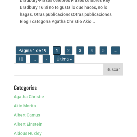
Bradbury-Frases celebres Frases celebres Ray
Bradbury 16 Si no te gusta lo que haces, no lo
hagas. Otras publicacionesOtras publicaciones
Elegir categoría Agatha Christie Akio...
Página 1 de 19
1
2
3
4
5
...
10
...
»
Última »
Categorías
Agatha Christie
Akio Morita
Albert Camus
Albert Einstein
Aldous Huxley