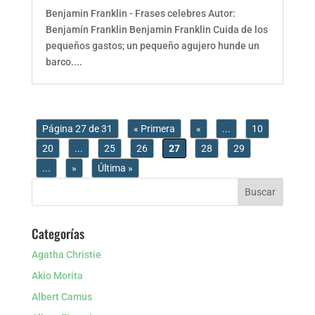
Benjamin Franklin - Frases celebres Autor:
Benjamín Franklin Benjamin Franklin Cuida de los
pequeños gastos; un pequeño agujero hunde un
barco....
Página 27 de 31
« Primera
«
...
10
20
...
25
26
27
28
29
...
»
Última »
Categorías
Agatha Christie
Akio Morita
Albert Camus