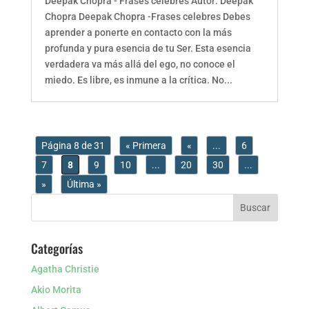
Deepak Chopra - Frases celebres Autor: Deepak
Chopra Deepak Chopra -Frases celebres Debes
aprender a ponerte en contacto con la más
profunda y pura esencia de tu Ser. Esta esencia
verdadera va más allá del ego, no conoce el
miedo. Es libre, es inmune a la crítica. No...
Página 8 de 31
« Primera
«
...
6
7
8
9
10
...
20
30
...
»
Última »
Categorías
Agatha Christie
Akio Morita