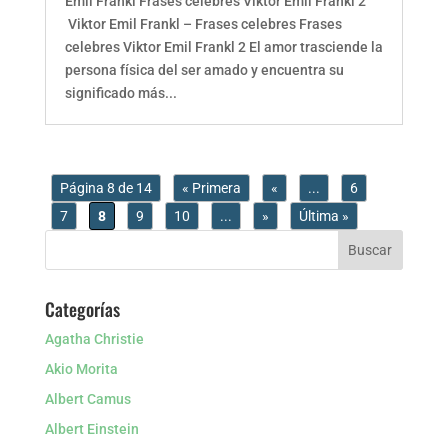
Emil Frankl Frases celebres Viktor Emil Frankl 2
Viktor Emil Frankl – Frases celebres Frases
celebres Viktor Emil Frankl 2 El amor trasciende la
persona física del ser amado y encuentra su
significado más...
Página 8 de 14
« Primera
«
...
6
7
8
9
10
...
»
Última »
Categorías
Agatha Christie
Akio Morita
Albert Camus
Albert Einstein