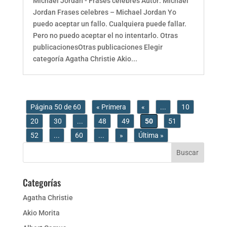
Michael Jordan - Frases celebres Autor: Michael
Jordan Frases celebres – Michael Jordan Yo
puedo aceptar un fallo. Cualquiera puede fallar.
Pero no puedo aceptar el no intentarlo. Otras
publicacionesOtras publicaciones Elegir
categoría Agatha Christie Akio...
Página 50 de 60
« Primera
«
...
10
20
30
...
48
49
50
51
52
...
60
...
»
Última »
Categorías
Agatha Christie
Akio Morita