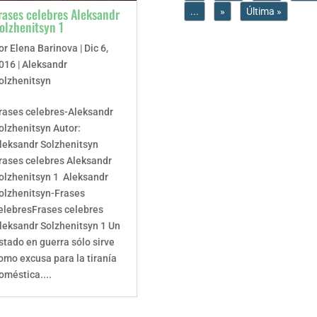
rases celebres Aleksandr
...
»
Última »
olzhenitsyn 1
or
Elena Barinova
|
Dic 6,
016
|
Aleksandr
olzhenitsyn
rases celebres-Aleksandr
olzhenitsyn Autor:
leksandr Solzhenitsyn
rases celebres Aleksandr
olzhenitsyn 1 Aleksandr
olzhenitsyn-Frases
elebresFrases celebres
leksandr Solzhenitsyn 1 Un
stado en guerra sólo sirve
omo excusa para la tiranía
oméstica....