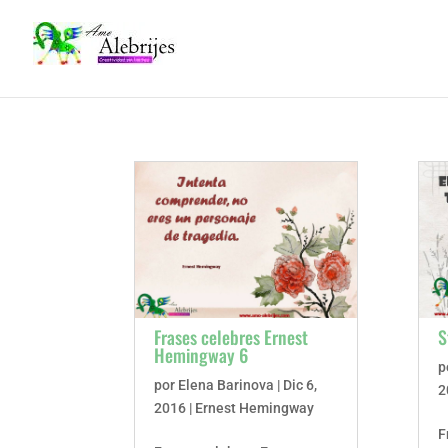
Frases celebres Ernest
S
Hemingway 6
p
por
Elena Barinova
|
Dic 6,
2
2016
|
Ernest Hemingway
F