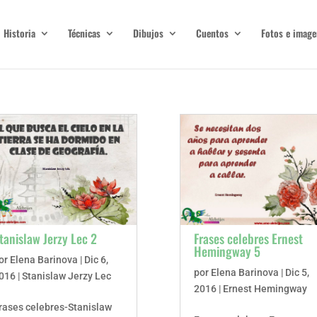
Historia
Técnicas
Dibujos
Cuentos
Fotos e image
tanislaw Jerzy Lec 2
Frases celebres Ernest
Hemingway 5
or
Elena Barinova
|
Dic 6,
por
Elena Barinova
|
Dic 5,
016
|
Stanislaw Jerzy Lec
2016
|
Ernest Hemingway
rases celebres-Stanislaw