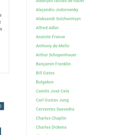
Alebrijes faciles de hacer
Alejandro Jodorowsky
s
Aleksandr Solzhenitsyn
t
Alfred Adler
s
Anatole France
Anthony de Mello
Arthur Schopenhauer
Benjamin Franklin
Bill Gates
Bulgakov
Camilo José Cela
Carl Gustav Jung
0
Cervantes Saavedra
Charles Chaplin
Charles Dickens