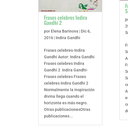
F
S
Frases celebres Indira
p
Gandhi 2
2
por
Elena Barinova
|
Dic 6,
S
2016
|
Indira Gandhi
F
Frases celebres-Indira
S
Gandhi Autor: Indira Gandhi
A
Frases celebres Indira
F
Gandhi 2 Indira Gandhi-
S
Frases celebres Frases
S
celebres Indira Gandhi 2
c
Normalmente la inspiración
A
divina llega cuando el
e
horizonte es más negro.
c
Otras publicacionesOtras
d
publicaciones...