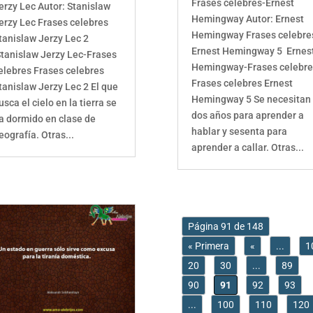
Frases celebres-Ernest
erzy Lec Autor: Stanislaw
Hemingway Autor: Ernest
erzy Lec Frases celebres
Hemingway Frases celebre
tanislaw Jerzy Lec 2
Ernest Hemingway 5 Ernes
tanislaw Jerzy Lec-Frases
Hemingway-Frases celebre
elebres Frases celebres
Frases celebres Ernest
tanislaw Jerzy Lec 2 El que
Hemingway 5 Se necesitan
usca el cielo en la tierra se
dos años para aprender a
a dormido en clase de
hablar y sesenta para
eografía. Otras...
aprender a callar. Otras...
Página 91 de 148
« Primera
«
...
1
20
30
...
89
90
91
92
93
...
100
110
120