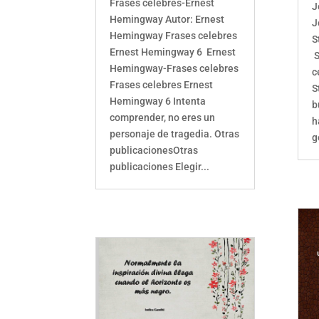
Frases celebres-Ernest
J
Hemingway Autor: Ernest
J
Hemingway Frases celebres
S
Ernest Hemingway 6 Ernest
S
Hemingway-Frases celebres
c
Frases celebres Ernest
S
Hemingway 6 Intenta
b
comprender, no eres un
h
personaje de tragedia. Otras
g
publicacionesOtras
publicaciones Elegir...