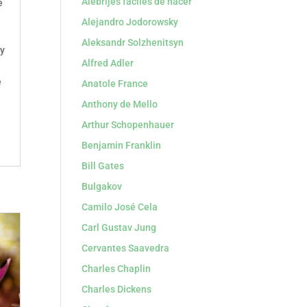
Alebrijes faciles de hacer
e
Alejandro Jodorowsky
Aleksandr Solzhenitsyn
ny
Alfred Adler
e
Anatole France
Anthony de Mello
Arthur Schopenhauer
Benjamin Franklin
Bill Gates
Bulgakov
Camilo José Cela
Carl Gustav Jung
Cervantes Saavedra
Charles Chaplin
Charles Dickens