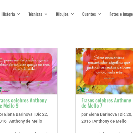
Historia
Técnicas
Dibujos
Cuentos
Fotos e image
rases celebres Anthony
Frases celebres Anthony
e Mello 9
de Mello 7
or
Elena Barinova
|
Dic 22,
por
Elena Barinova
|
Dic 20,
016
|
Anthony de Mello
2016
|
Anthony de Mello