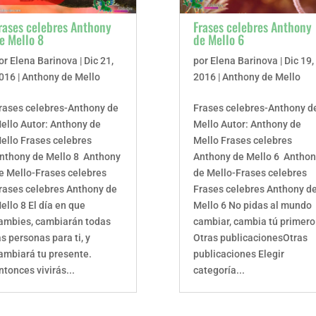
rases celebres Anthony
Frases celebres Anthony
e Mello 8
de Mello 6
or
Elena Barinova
|
Dic 21,
por
Elena Barinova
|
Dic 19,
016
|
Anthony de Mello
2016
|
Anthony de Mello
rases celebres-Anthony de
Frases celebres-Anthony d
ello Autor: Anthony de
Mello Autor: Anthony de
ello Frases celebres
Mello Frases celebres
nthony de Mello 8 Anthony
Anthony de Mello 6 Antho
e Mello-Frases celebres
de Mello-Frases celebres
rases celebres Anthony de
Frases celebres Anthony d
ello 8 El día en que
Mello 6 No pidas al mundo
ambies, cambiarán todas
cambiar, cambia tú primero
as personas para ti, y
Otras publicacionesOtras
ambiará tu presente.
publicaciones Elegir
ntonces vivirás...
categoría...