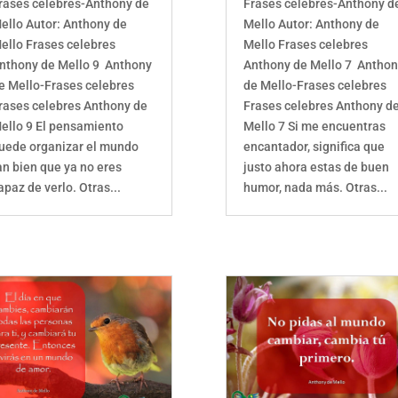
rases celebres-Anthony de
Frases celebres-Anthony d
ello Autor: Anthony de
Mello Autor: Anthony de
ello Frases celebres
Mello Frases celebres
nthony de Mello 9 Anthony
Anthony de Mello 7 Antho
e Mello-Frases celebres
de Mello-Frases celebres
rases celebres Anthony de
Frases celebres Anthony d
ello 9 El pensamiento
Mello 7 Si me encuentras
uede organizar el mundo
encantador, significa que
an bien que ya no eres
justo ahora estas de buen
apaz de verlo. Otras...
humor, nada más. Otras...