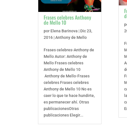
F
d
Frases celebres Anthony
de Mello 10
p
por
Elena Barinova
|
Dic 23,
2
2016
|
Anthony de Mello
F
Frases celebres-Anthony de
M
Mello Autor: Anthony de
M
Mello Frases celebres
A
Anthony de Mello 10
d
Anthony de Mello-Frases
F
celebres Frases celebres
M
Anthony de Mello 10 No es
c
caer lo que te hace hundirte,
l
es permanecer ahí. Otras
c
publicacionesOtras
E
publicaciones Elegir...