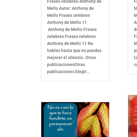
Frases celebres-Anthony de
F
Mello Autor: Anthony de
M
Mello Frases celebres
M
Anthony de Mello 11
A
Anthony de Mello-Frases
d
celebres Frases celebres
F
Anthony de Mello 11 No
M
hables hasta que no puedas
p
mejorar el silencio. Otras
t
publicacionesOtras
c
publicaciones Elegir...