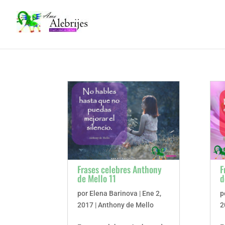
Frases celebres Anthony
F
de Mello 11
d
por
Elena Barinova
|
Ene 2,
p
2017
|
Anthony de Mello
2