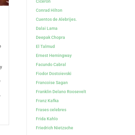
Cicerón
Conrad Hilton
Cuentos de Alebrijes.
Dalai Lama
Deepak Chopra
e
El Talmud
Ernest Hemingway
Facundo Cabral
ny
Fiodor Dostoievski
e
Francoise Sagan
Franklin Delano Roosevelt
.
Franz Kafka
Frases celebres
Frida Kahlo
Friedrich Nietzsche