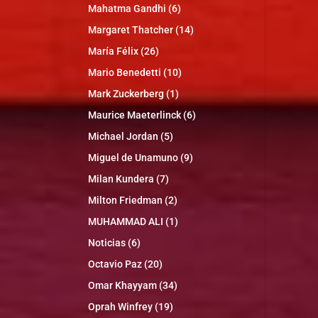
Mahatma Gandhi
(6)
Margaret Thatcher
(14)
María Félix
(26)
Mario Benedetti
(10)
Mark Zuckerberg
(1)
Maurice Maeterlinck
(6)
Michael Jordan
(5)
Miguel de Unamuno
(9)
Milan Kundera
(7)
Milton Friedman
(2)
MUHAMMAD ALI
(1)
Noticias
(6)
Octavio Paz
(20)
Omar Khayyam
(34)
Oprah Winfrey
(19)