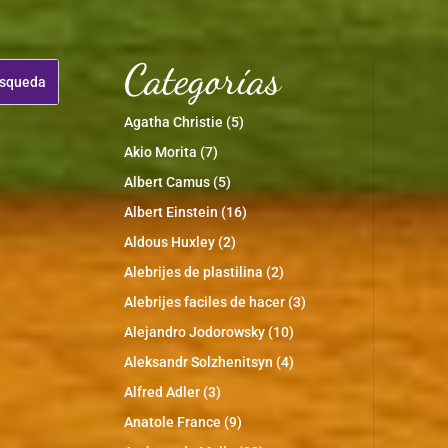
Categorías
Agatha Christie
(5)
Akio Morita
(7)
Albert Camus
(5)
Albert Einstein
(16)
Aldous Huxley
(2)
Alebrijes de plastilina
(2)
Alebrijes faciles de hacer
(3)
Alejandro Jodorowsky
(10)
Aleksandr Solzhenitsyn
(4)
Alfred Adler
(3)
Anatole France
(9)