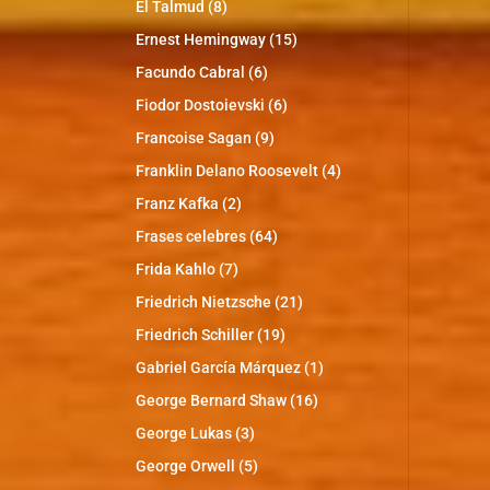
El Talmud
(8)
Ernest Hemingway
(15)
Facundo Cabral
(6)
Fiodor Dostoievski
(6)
Francoise Sagan
(9)
Franklin Delano Roosevelt
(4)
Franz Kafka
(2)
Frases celebres
(64)
Frida Kahlo
(7)
Friedrich Nietzsche
(21)
Friedrich Schiller
(19)
Gabriel García Márquez
(1)
George Bernard Shaw
(16)
George Lukas
(3)
George Orwell
(5)