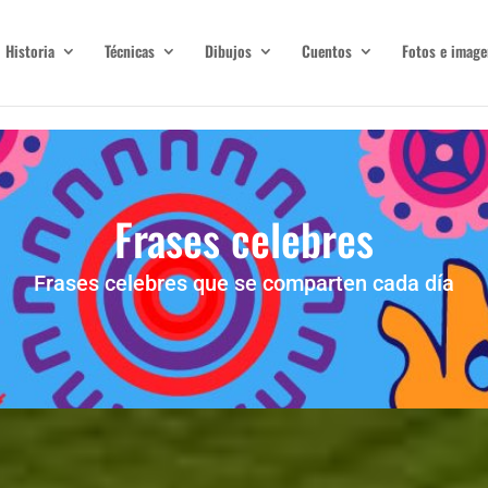
Historia
Técnicas
Dibujos
Cuentos
Fotos e image
Frases celebres
Frases celebres que se comparten cada día