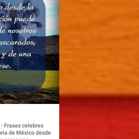
- Frases celebres
oria de México desde