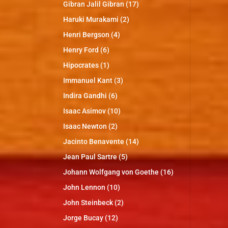
Gibran Jalil Gibran
(17)
Haruki Murakami
(2)
Henri Bergson
(4)
Henry Ford
(6)
Hipocrates
(1)
Immanuel Kant
(3)
Indira Gandhi
(6)
Isaac Asimov
(10)
Isaac Newton
(2)
Jacinto Benavente
(14)
Jean Paul Sartre
(5)
Johann Wolfgang von Goethe
(16)
John Lennon
(10)
John Steinbeck
(2)
Jorge Bucay
(12)