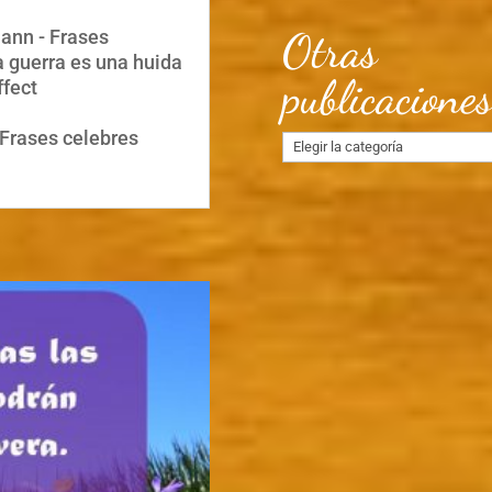
Otras
nn - Frases
 guerra es una huida
publicacione
ffect
Frases celebres
Otras
publicaciones