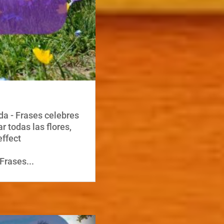
a - Frases celebres
 todas las flores,
effect
Frases...