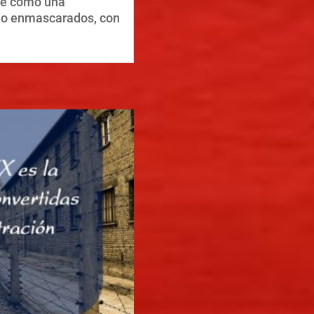
rse como una
 o enmascarados, con