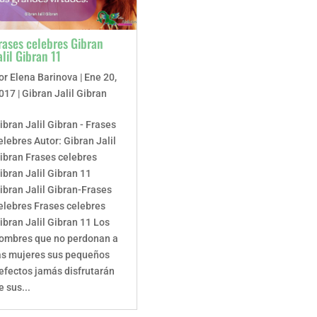
rases celebres Gibran
alil Gibran 11
or
Elena Barinova
|
Ene 20,
017
|
Gibran Jalil Gibran
ibran Jalil Gibran - Frases
elebres Autor: Gibran Jalil
ibran Frases celebres
ibran Jalil Gibran 11
ibran Jalil Gibran-Frases
elebres Frases celebres
ibran Jalil Gibran 11 Los
ombres que no perdonan a
as mujeres sus pequeños
efectos jamás disfrutarán
e sus...