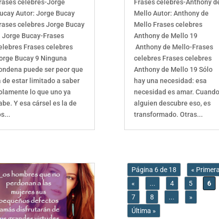
rases celebres-Jorge
Frases celebres-Anthony d
ucay Autor: Jorge Bucay
Mello Autor: Anthony de
rases celebres Jorge Bucay
Mello Frases celebres
 Jorge Bucay-Frases
Anthony de Mello 19
elebres Frases celebres
Anthony de Mello-Frases
orge Bucay 9 Ninguna
celebres Frases celebres
ondena puede ser peor que
Anthony de Mello 19 Sólo
a de estar limitado a saber
hay una necesidad: esa
olamente lo que uno ya
necesidad es amar. Cuand
abe. Y esa cársel es la de
alguien descubre eso, es
os...
transformado. Otras...
Página 6 de 18
« Primer
«
...
4
5
6
7
8
...
»
Última »