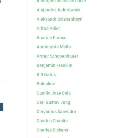
Alebrijes faciles de hacer
e
Alejandro Jodorowsky
Aleksandr Solzhenitsyn
Alfred Adler
Anatole France
Anthony de Mello
Arthur Schopenhauer
o
Benjamin Franklin
Bill Gates
Bulgakov
Camilo José Cela
Carl Gustav Jung
a
Cervantes Saavedra
Charles Chaplin
Charles Dickens