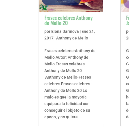
Frases celebres Anthony
F
de Mello 20
J
por
Elena Barinova
|
Ene 21,
p
2017
|
Anthony de Mello
2
Frases celebres-Anthony de
G
Mello Autor: Anthony de
c
Mello Frases celebres
G
Anthony de Mello 20
G
Anthony de Mello-Frases
G
celebres Frases celebres
c
Anthony de Mello 20 Lo
G
malo es que la mayoría
h
equipara la felicidad con
l
conseguir el objeto de su
d
apego, y no quiere...
d