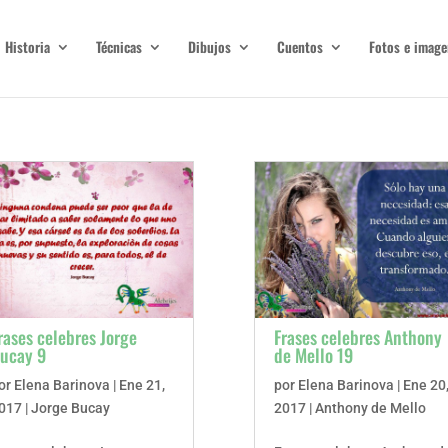
Historia
Técnicas
Dibujos
Cuentos
Fotos e image
rases celebres Jorge
Frases celebres Anthony
ucay 9
de Mello 19
or
Elena Barinova
|
Ene 21,
por
Elena Barinova
|
Ene 20
017
|
Jorge Bucay
2017
|
Anthony de Mello