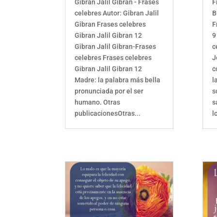
Gibran Jalil Gibran - Frases
F
celebres Autor: Gibran Jalil
B
Gibran Frases celebres
F
Gibran Jalil Gibran 12
9
Gibran Jalil Gibran-Frases
c
celebres Frases celebres
J
Gibran Jalil Gibran 12
c
Madre: la palabra más bella
l
pronunciada por el ser
s
humano. Otras
s
publicacionesOtras...
l