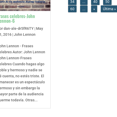
34
...
40
50
60
...
»
Última »
rases celebres-John
ennon-6
or
dan-ale-dr5fR6TY
|
May
1, 2016
|
John Lennon
ohn Lennon - Frases
elebres Autor: John Lennon
ohn Lennon-Frases
elebres Cuando hagas algo
oble y hermoso y nadie se
é cuenta, no estés triste. El
manecer es un espectáculo
ermoso y sin embargo la
ayor parte de la audiencia
uerme todavía. Otras...