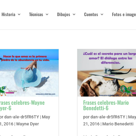
Historia
Técnicas
Dibujos
Cuentos
Fotos e image
rases celebres-Wayne
Frases celebres-Mario
yer-6
Benedetti-6
or
dan-ale-dr5fR6TY
|
May
por
dan-ale-dr5fR6TY
|
Ma
1, 2016
|
Wayne Dyer
21, 2016
|
Mario Benedetti