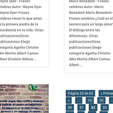
ayne Dyer - Frases
Mario Benedetti - Frases
elebres Autor: Wayne Dyer
celebres Autor: Mario
ayne Dyer-Frases
Benedetti Mario Benedetti
elebres Hacer lo que amas
Frases celebres ¿Cuál es el
s la primera piedra de la
secreto para un largo amor
bundancia en tu vida. Otras
El diálogo entre las
ublicacionesOtras
diferencias. Otras
ublicaciones Elegir
publicacionesOtras
ategoría Agatha Christie
publicaciones Elegir
kio Morita Albert Camus
categoría Agatha Christie
lbert Einstein Aldous...
Akio Morita Albert Camus
Albert...
Página 32 de 60
« Prime
«
...
10
20
.
30
31
32
33