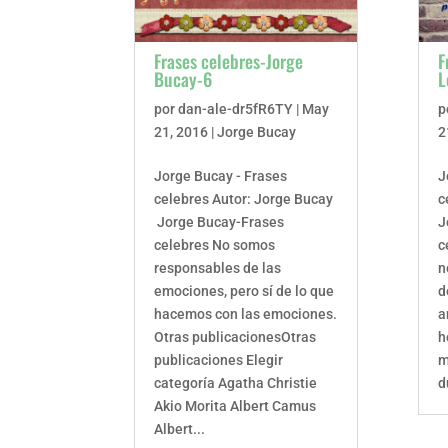
Frases celebres-Jorge
F
Bucay-6
L
por
dan-ale-dr5fR6TY
|
May
p
21, 2016
|
Jorge Bucay
2
Jorge Bucay - Frases
J
celebres Autor: Jorge Bucay
c
Jorge Bucay-Frases
J
celebres No somos
c
responsables de las
n
emociones, pero sí de lo que
d
hacemos con las emociones.
a
Otras publicacionesOtras
h
publicaciones Elegir
m
categoría Agatha Christie
d
Akio Morita Albert Camus
Albert...