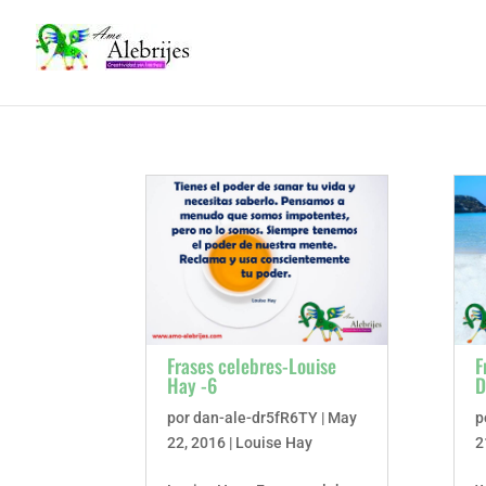
Frases celebres-Louise
F
Hay -6
D
por
dan-ale-dr5fR6TY
|
May
p
22, 2016
|
Louise Hay
2