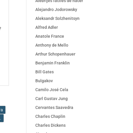
Alebrijes faciles de hacer
Alejandro Jodorowsky
-
Aleksandr Solzhenitsyn
Alfred Adler
?
Anatole France
Anthony de Mello
Arthur Schopenhauer
Benjamin Franklin
Bill Gates
Bulgakov
Camilo José Cela
Carl Gustav Jung
Cervantes Saavedra
ra
Charles Chaplin
..
Charles Dickens