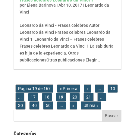
por
Elena Barinova
|
Abr 10, 2017
|
Leonardo da
Vinci
Leonardo da Vinci - Frases celebres Autor:
Leonardo da Vinci Frases celebres Leonardo da
Vinci 1 Leonardo da Vinci – Frases celebres
Frases celebres Leonardo da Vinci 1 La sabiduría
es hija de la experiencia. Otras
publicacionesOtras publicaciones Elegir...
Página 19 de 167
« Primera
«
...
10
...
17
18
19
20
21
...
30
40
50
...
»
Última »
Categorías