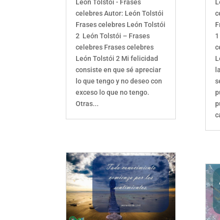
León Tolstói - Frases
L
celebres Autor: León Tolstói
c
Frases celebres León Tolstói
F
2 León Tolstói – Frases
1
celebres Frases celebres
c
León Tolstói 2 Mi felicidad
L
consiste en que sé apreciar
l
lo que tengo y no deseo con
s
exceso lo que no tengo.
p
Otras...
p
c