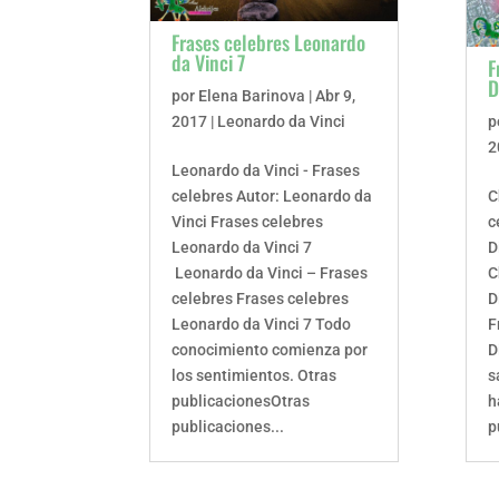
Frases celebres Leonardo
da Vinci 7
F
D
por
Elena Barinova
|
Abr 9,
2017
|
Leonardo da Vinci
p
2
Leonardo da Vinci - Frases
celebres Autor: Leonardo da
C
Vinci Frases celebres
c
Leonardo da Vinci 7
D
Leonardo da Vinci – Frases
C
celebres Frases celebres
D
Leonardo da Vinci 7 Todo
F
conocimiento comienza por
D
los sentimientos. Otras
s
publicacionesOtras
h
publicaciones...
p