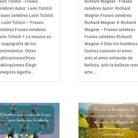
eón Tolstói - Frases
Richard Wagner - Frases
elebres Autor: León Tolstói
celebres Autor: Richard
rases celebres León Tolstói
Wagner Frases celebres
 León Tolstói – Frases
Richard Wagner 4 Richard
elebres Frases celebres
Wagner – Frases celebres
eón Tolstói 1 La música es
Frases celebres Richard
a taquigrafía de los
Wagner 4 Solo los hombres
entimientos. Otras
fuertes conocen el amor,
ublicacionesOtras
solo el amor entiende de
ublicaciones Elegir
belleza, solo la belleza cre
ategoría Agatha...
arte....