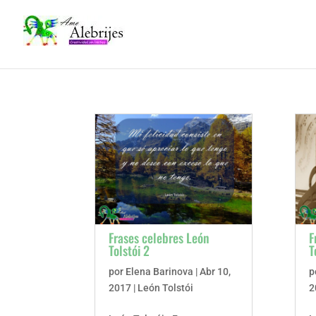
Frases celebres León
F
Tolstói 2
T
por
Elena Barinova
|
Abr 10,
p
2017
|
León Tolstói
2