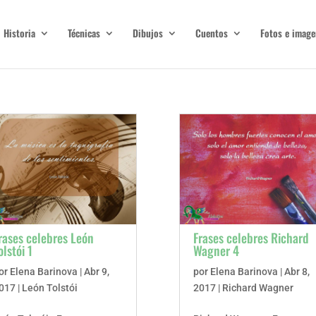
Historia
Técnicas
Dibujos
Cuentos
Fotos e image
rases celebres León
Frases celebres Richard
olstói 1
Wagner 4
or
Elena Barinova
|
Abr 9,
por
Elena Barinova
|
Abr 8,
017
|
León Tolstói
2017
|
Richard Wagner