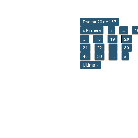
Página 20 de 167
« Primera
«
...
1
...
18
19
20
21
22
...
30
40
50
...
»
Última »