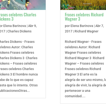
rases celebres Charles
Frases celebres Richard
ickens 3
Wagner 3
or
Elena Barinova
|
Abr 9,
por
Elena Barinova
|
Abr 7,
017
|
Charles Dickens
2017
|
Richard Wagner
harles Dickens - Frases
Richard Wagner - Frases
elebres Autor: Charles
celebres Autor: Richard
ickens Frases celebres
Wagner Frases celebres
harles Dickens 3 Charles
Richard Wagner 3 Richard
ickens – Frases celebres
Wagner – Frases celebres
rases celebres Charles
Frases celebres Richard
ickens 3 El hombre nunca
Wagner 3 El arte es la
abe de lo que es capaz
alegría de ser uno mismo, l
asta que lo intenta. Otras
alegría de vivir, la alegría d
ublicacionesOtras...
pertenecer a una
comunidad....