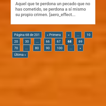
Aquel que te perdona un pecado que no
has cometido, se perdona a sí mismo
su propio crimen. [aero_effect...
Página 68 de 201
« Primera
«
...
10
20
30
...
66
67
68
69
70
...
80
90
100
...
»
Última »