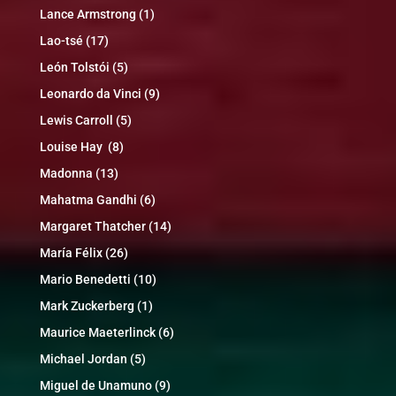
Lance Armstrong
(1)
Lao-tsé
(17)
León Tolstói
(5)
Leonardo da Vinci
(9)
Lewis Carroll
(5)
Louise Hay
(8)
Madonna
(13)
Mahatma Gandhi
(6)
Margaret Thatcher
(14)
María Félix
(26)
Mario Benedetti
(10)
Mark Zuckerberg
(1)
Maurice Maeterlinck
(6)
Michael Jordan
(5)
Miguel de Unamuno
(9)