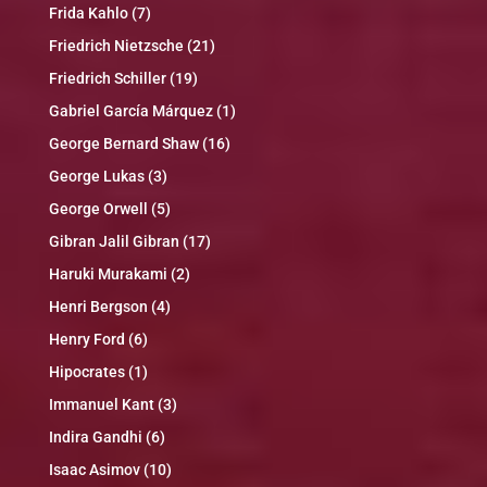
Frida Kahlo
(7)
Friedrich Nietzsche
(21)
Friedrich Schiller
(19)
Gabriel García Márquez
(1)
George Bernard Shaw
(16)
George Lukas
(3)
George Orwell
(5)
Gibran Jalil Gibran
(17)
Haruki Murakami
(2)
Henri Bergson
(4)
Henry Ford
(6)
Hipocrates
(1)
Immanuel Kant
(3)
Indira Gandhi
(6)
Isaac Asimov
(10)