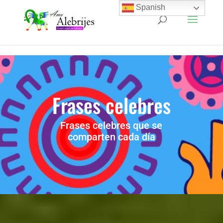
Spanish
Frases celebres
Frases celebres que se
comparten cada día